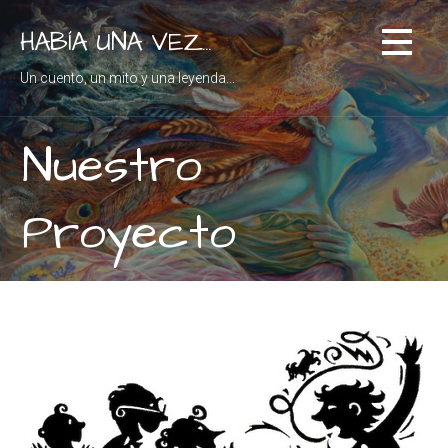
S
HABÍA UNA VEZ...
k
i
Un cuento, un mito y una leyenda...
p
t
o
Nuestro
c
o
Proyecto
n
t
e
n
t