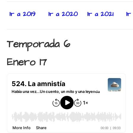
Ir a 2019
Ir a 2020
Ir a 2021
Ir
Temporada 6
Enero 17